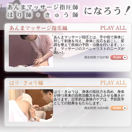
あんまマッサージ指圧とは、手や指で身体に
対して刺激を与え、身体に反応を起こし、変
調を整えて疾病の予防・治療を行います。い
ま、マッサージのスペシャリストのニーズが
高い！
再生時間:17分07秒
はり・きゅうは、身体の抵抗力を高め、身体
が持つ本来の自然治癒力を向上させる働きが
あります。日常的な身体のケアは、予防医学
としての効果をもたらします。
再生時間:20分04秒